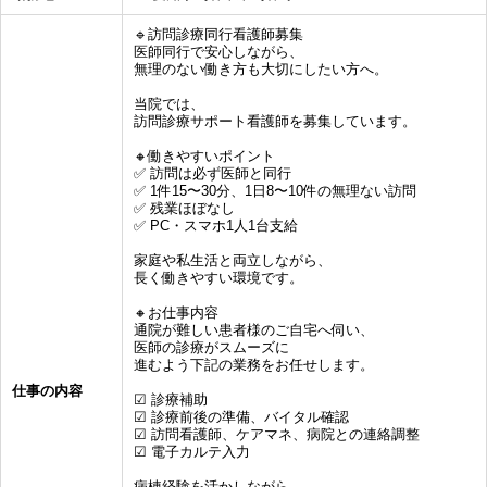
🔹訪問診療同行看護師募集
医師同行で安心しながら、
無理のない働き方も大切にしたい方へ。
当院では、
訪問診療サポート看護師を募集しています。
🔸働きやすいポイント
✅ 訪問は必ず医師と同行
✅ 1件15〜30分、1日8〜10件の無理ない訪問
✅ 残業ほぼなし
✅ PC・スマホ1人1台支給
家庭や私生活と両立しながら、
長く働きやすい環境です。
🔸お仕事内容
通院が難しい患者様のご自宅へ伺い、
医師の診療がスムーズに
進むよう下記の業務をお任せします。
仕事の内容
☑ 診療補助
☑ 診療前後の準備、バイタル確認
☑ 訪問看護師、ケアマネ、病院との連絡調整
☑ 電子カルテ入力
病棟経験を活かしながら、