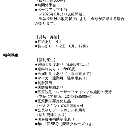
（日額上限500円）
■時間外手当
■ベースアップ手当
※2026年6月より支給開始。
※診療報酬の改定状況により、金額が変動する場合
があります。
【賞与・昇給】
■昇給あり：4月
■賞与あり：年2回（6月、12月）
福利厚生
【福利厚生】
■退職金制度あり（勤続3年以上）
■定年制あり（一律60歳）
■再雇用制度あり（上限66歳まで）
■マイカー通勤可（駐車場あり）
■制服貸与
■医療費補助あり
■医療脱毛・レーザーフェイシャル施術の優待
（本院にて施術。1部位1回500円）
■医療機関専売化粧品
（ゼオスキン）の割引購入可
■会員制リゾートホテル利用可
（宿泊費補助あり）
■研修費用補助制度あり
■年に1回BBQ（豪華クルーズつき）