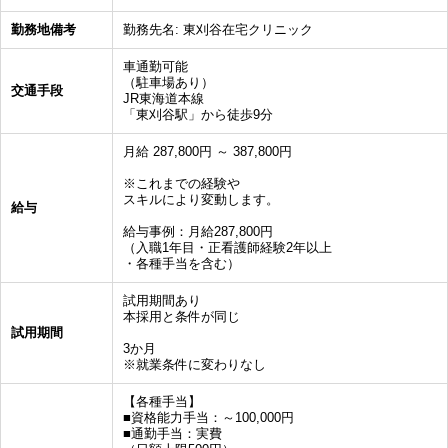
勤務地備考
勤務先名: 東刈谷在宅クリニック
車通勤可能
（駐車場あり）
交通手段
JR東海道本線
「東刈谷駅」から徒歩9分
月給 287,800円 ～ 387,800円
※これまでの経験や
スキルにより変動します。
給与
給与事例：月給287,800円
（入職1年目・正看護師経験2年以上
・各種手当を含む）
試用期間あり
本採用と条件が同じ
試用期間
3か月
※就業条件に変わりなし
【各種手当】
■資格能力手当：～100,000円
■通勤手当：実費