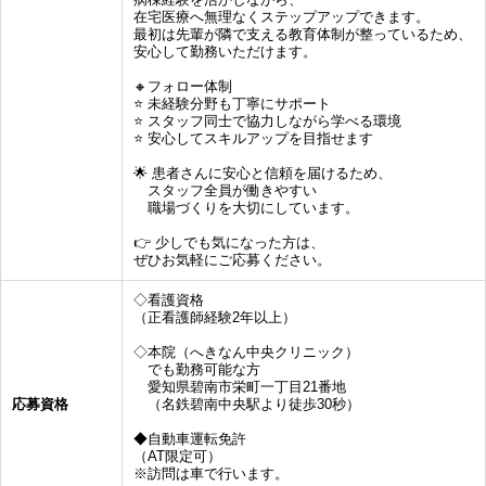
在宅医療へ無理なくステップアップできます。
最初は先輩が隣で支える教育体制が整っているため、
安心して勤務いただけます。
🔸フォロー体制
⭐ 未経験分野も丁寧にサポート
⭐ スタッフ同士で協力しながら学べる環境
⭐ 安心してスキルアップを目指せます
🌟 患者さんに安心と信頼を届けるため、
スタッフ全員が働きやすい
職場づくりを大切にしています。
👉 少しでも気になった方は、
ぜひお気軽にご応募ください。
◇看護資格
（正看護師経験2年以上）
◇本院（へきなん中央クリニック）
でも勤務可能な方
愛知県碧南市栄町一丁目21番地
応募資格
（名鉄碧南中央駅より徒歩30秒）
◆自動車運転免許
（AT限定可）
※訪問は車で行います。