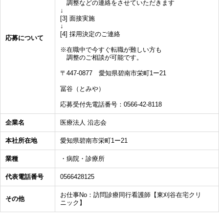
調整などの連絡をさせていただきます
↓
[3] 面接実施
↓
[4] 採用決定のご連絡
応募について
※在職中で今すぐ転職が難しい方も
調整のご相談が可能です。
〒447-0877 愛知県碧南市栄町1ー21
冨谷（とみや）
応募受付先電話番号：0566-42-8118
企業名
医療法人 沿志会
本社所在地
愛知県碧南市栄町1ー21
業種
・病院・診療所
代表電話番号
0566428125
お仕事No：訪問診療同行看護師【東刈谷在宅クリ
その他
ニック】