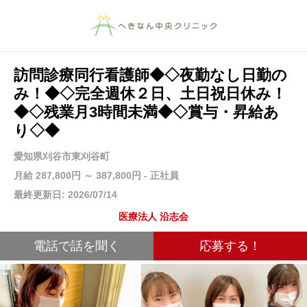
訪問診療同行看護師◆◇夜勤なし日勤の
み！◆◇完全週休２日、土日祝日休み！
◆◇残業月3時間未満◆◇賞与・昇給あ
り◇◆
愛知県刈谷市東刈谷町
月給 287,800円 ～ 387,800円 - 正社員
最終更新日: 2026/07/14
医療法人 沿志会
電話で話を聞く
応募する！